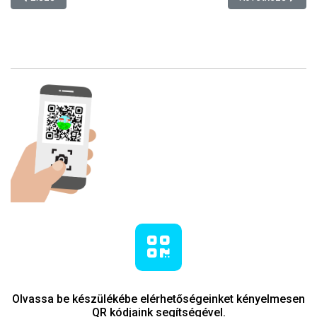
Lábléc
Olvassa be készülékébe elérhetőségeinket kényelmesen
QR kódjaink segítségével.