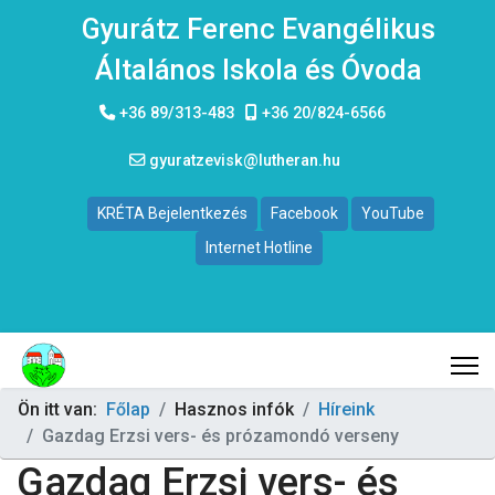
Gyurátz Ferenc Evangélikus
Általános Iskola és Óvoda
+36 89/313-483
+36 20/824-6566
gyuratzevisk@lutheran.hu
KRÉTA Bejelentkezés
Facebook
YouTube
Internet Hotline
Ön itt van:
Főlap
Hasznos infók
Híreink
Gazdag Erzsi vers- és prózamondó verseny
Gazdag Erzsi vers- és