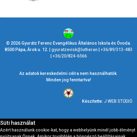
© 2026 Gyurátz Ferenc Evangélikus Általános Iskola és Óvoda.
8500 Pápa, Árok u. 12. |
gyuratzevisk@lutheran
|
+36/89/313-483
|
+36/20/824-6566
Az adatok kereskedelmi célra nem használhatók.
Minden jog fenntartva!
Készítette:
J WEB STÚDIÓ
Süti használat
Azért használunk cookie-kat, hogy a webhelyünk minél jobb élményt
nyújtsanak Önnek. Amikor továbblép a böngésző beállításainak